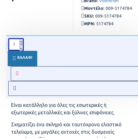
Brand:
Vivechrom
Μοντέλο:
009-5174784
SKU:
009-5174784
MPN:
5174784
ΠΕΡΙΓΡΑΦΉ
ΚΑΛΆΘΙ
Το EXTRA NEOCHROM είναι γυαλιστερό
βερνικόχρωμα μεγάλης αντοχής, που διατηρεί την
στιλπνότητα και τις αποχρώσεις του αναλλοίωτες
προσφέροντας προστασία και ομορφιά που
διαρκεί.
Είναι κατάλληλο για όλες τις εσωτερικές ή
εξωτερικές μεταλλικές και ξύλινες επιφάνειες.
Σχηματίζει ένα σκληρό και ταυτόχρονα ελαστικό
τελείωμα, με μεγάλες αντοχές στις δυσμενείς